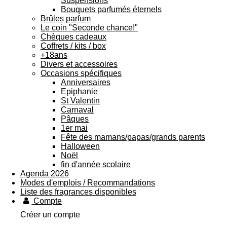
Suspensions
Bouquets parfumés éternels
Brûles parfum
Le coin "Seconde chance!"
Chèques cadeaux
Coffrets / kits / box
+18ans
Divers et accessoires
Occasions spécifiques
Anniversaires
Epiphanie
St Valentin
Carnaval
Pâques
1er mai
Fête des mamans/papas/grands parents
Halloween
Noël
fin d'année scolaire
Agenda 2026
Modes d'emplois / Recommandations
Liste des fragrances disponibles
Compte
Créer un compte