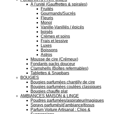
À l'unité (Gauffrettes & spirales)
Fruités
Gourmands/Sucrés
Fleuris
Monoï
Vanille-Vanillés / épicés
boisés
Crèmes et soins
Frais et lessive
Luxes
Boissons
Astros
Mousse de cire (Crémeux)
Fondants packs douceur
Clamshells (Boîtes refermables)
Tablettes & Snapbars
BOUGIES
Bougies parfumées chantilly de cire
Bougies parfumées coulées classiques
Bougies chauffe plat
AMBIANCES MAISON & LINGE
Poudres parfumées/aspirateur/magiques
Sprays parfumés/d'ambiance/tissus
Parfum Voiture Artisanal : Clips &