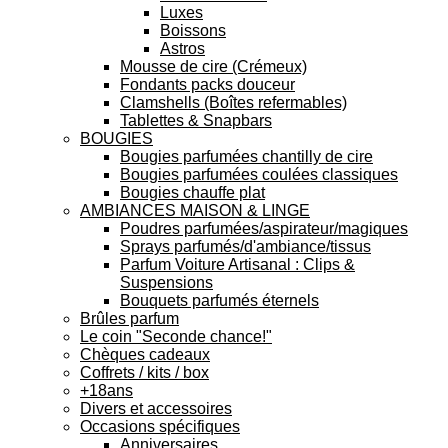
Luxes
Boissons
Astros
Mousse de cire (Crémeux)
Fondants packs douceur
Clamshells (Boîtes refermables)
Tablettes & Snapbars
BOUGIES
Bougies parfumées chantilly de cire
Bougies parfumées coulées classiques
Bougies chauffe plat
AMBIANCES MAISON & LINGE
Poudres parfumées/aspirateur/magiques
Sprays parfumés/d'ambiance/tissus
Parfum Voiture Artisanal : Clips &
Suspensions
Bouquets parfumés éternels
Brûles parfum
Le coin "Seconde chance!"
Chèques cadeaux
Coffrets / kits / box
+18ans
Divers et accessoires
Occasions spécifiques
Anniversaires