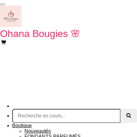
Passer
au
contenu
principal
Ohana Bougies
🌸
Boutique
Nouveautés
FONDANTS PARFUMÉS