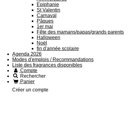
Epiphanie
St Valentin
Carnaval
Pâques
1er mai
Fête des mamans/papas/grands parents
Halloween
Noël
fin d'année scolaire
Agenda 2026
Modes d'emplois / Recommandations
Liste des fragrances disponibles
Compte
Rechercher
Panier
Créer un compte