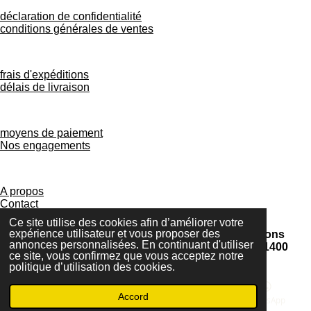
déclaration de confidentialité
conditions générales de ventes
frais d'expéditions
délais de livraison
moyens de paiement
Nos engagements
A propos
Contact
Ce site utilise des cookies afin d’améliorer votre
expérience utilisateur et vous proposer des
© Ohana bougies — Créations artisanales et émotions
annonces personnalisées. En continuant d'utiliser
parfumées– BE1023.306.349 – Rue Saint-André 2, 1400
ce site, vous confirmez que vous acceptez notre
Nivelles – ohanabougies@gmail.com.
politique d’utilisation des cookies.
Accord
E-mail
Téléphone
TikTok
WhatsApp