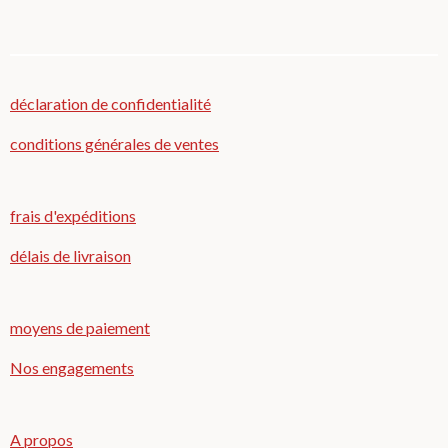
r
r
r
r
t
t
t
t
a
a
a
a
g
g
g
g
e
e
e
e
r
r
r
r
déclaration de confidentialité
conditions générales de ventes
frais d'expéditions
délais de livraison
moyens de paiement
Nos engagements
A propos