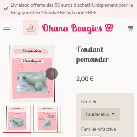
Livraison offerte dès 50 euros d'achat!(Uniquement pour la
Passer
Belgique et en Mondial Relay) code FREE
au
contenu
Ohana Bougies
🌸
principal
Fondant
pomander
2,00 €
Modèle
Famille olfactive