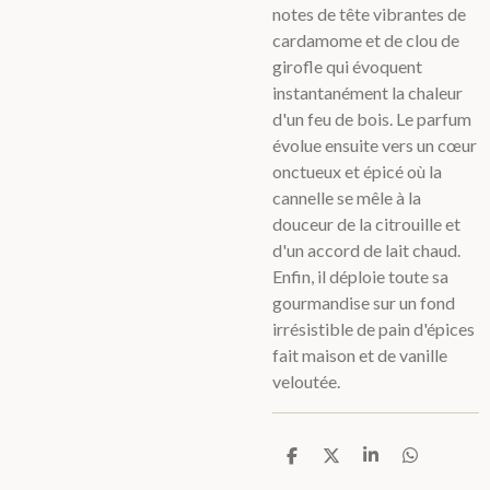
notes de tête vibrantes de
cardamome et de clou de
girofle qui évoquent
instantanément la chaleur
d'un feu de bois. Le parfum
évolue ensuite vers un cœur
onctueux et épicé où la
cannelle se mêle à la
douceur de la citrouille et
d'un accord de lait chaud.
Enfin, il déploie toute sa
gourmandise sur un fond
irrésistible de pain d'épices
fait maison et de vanille
veloutée.
P
P
P
P
a
a
a
a