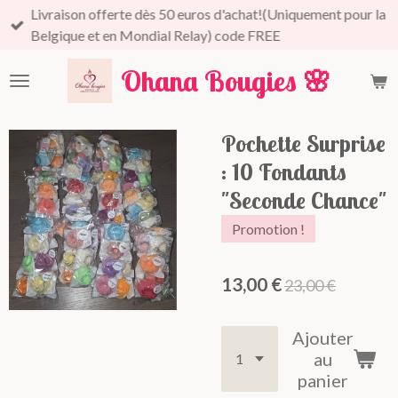
Livraison offerte dès 50 euros d'achat!(Uniquement pour la
Passer
Belgique et en Mondial Relay) code FREE
au
contenu
Ohana Bougies
🌸
principal
Pochette Surprise
: 10 Fondants
"Seconde Chance"
Promotion !
13,00 €
23,00 €
Ajouter
au
panier