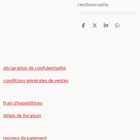
remboursable.
P
P
P
P
a
a
a
a
r
r
r
r
t
t
t
t
a
a
a
a
g
g
g
g
e
e
e
e
r
r
r
r
déclaration de confidentialité
conditions générales de ventes
frais d'expéditions
délais de livraison
moyens de paiement