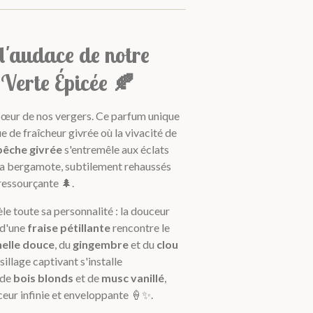
l'audace de notre
erte Épicée 🍂
cœur de nos vergers. Ce parfum unique
e de fraîcheur givrée où la vivacité de
pêche givrée
s'entremêle aux éclats
 la bergamote, subtilement rehaussés
 ressourçante 🌲.
le toute sa personnalité : la douceur
 d'une
fraise pétillante
rencontre le
elle douce
, du
gingembre
et du
clou
 sillage captivant s'installe
 de
bois blonds
et de
musc vanillé
,
eur infinie et enveloppante 🍦✨.