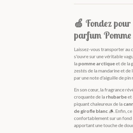
🍏 Fondez pour 
parfum Pomme V
Laissez-vous transporter au 
s'ouvre sur une véritable vagu
la
pomme arctique
et de la
zestés de la mandarine et de
par une note d'aiguille de pin
En son cœur, la fragrance révè
croquante de la
rhubarbe
et
piquant chaleureux de la
cann
de girofle blanc
🪵. Enfin, ce
confortablement sur un fond
apportant une touche de douc