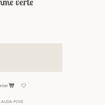
me verte
nier
-AUDA-POVE