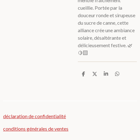
menthe fraîchement
cueillie. Portée par la
douceur ronde et sirupeuse
du sucre de canne, cette
alliance crée une ambiance
solaire, désaltérante et
délicieusement festive. 🌿
🍋‍🟩
P
P
P
P
a
a
a
a
r
r
r
r
t
t
t
t
a
a
a
a
g
g
g
g
e
e
e
e
r
r
r
r
déclaration de confidentialité
conditions générales de ventes